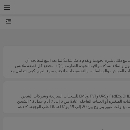
 ذلك، نلتزم بجودتنا ونقدم دعمًا شاملًا لما بعد البيع لمعالجة أي
استفسارات. عملية ضمان الجودة لدينا ✔ الموافقة على العينة قبل الإنتاج - نقوم بإنتاج عينة لمراجعتك قبل الإنتاج الضخم لضمان الدقة في التصميم والنسيج واللون والملاءمة. ✔ مراقبة الجودة الصارمة (QC) - تخضع كل قطعة ملابس
يارات القماش، والمقاسات، والتخصيصات، لتجنب سوء الفهم. كيف نتعامل مع
وب القماش)، فسنقدم لك حلاً، مثل إعادة تصنيع العناصر المتأثرة أو تقديم
الطلب، فسنعمل معك لإيجاد حل معقول، مثل خصم على إعادة الطلب. 🔹 إذا
لتعديلات. الخطوات التالية نشجع على التواصل المفتوح طوال عملية الإنتاج
نا خلال 7 أيام من تاريخ الاستلام مع إرفاق صور وتفاصيل واضحة ، وسيقوم فريقنا بمراجعة طلبكم على الفور. هدفنا هو بناء علاقات
خدمات الشحن الدولي لدينا ✔ تغطية عالمية - نقوم بالشحن إلى معظم البلدان على مستوى العالم، بالشراكة مع مقدمي الخدمات اللوجستية الموثوق بهم مثل DHL وFedEx وUPS وTNT وEMS للشحنات السريعة وشركات الشحن
الرئيسية للطلبات بالجملة. ✔ خيارات شحن مرنة - بناءً على حجم طلبك وميزانيتك ومدى إلحاحه، نقدم لك: * الشحن السريع (البريد الجوي) - سريع ومثالي للطلبات الصغيرة أو العينات العاجلة (عادةً من 5 إلى 7 أيام عمل ). * الشحن
الجوي – بديل فعال من حيث التكلفة للطلبات متوسطة الحجم، ويستغرق عادة من 7 إلى 12 يوم عمل. * الشحن البحري - الخيار الأكثر اقتصادا للطلبات بالجملة، مع وقت عبور يتراوح بين 20 إلى 45 يومًا اعتمادًا على الوجهة. ✔ دعم
الجمارك والوثائق - نوفر جميع مستندات الشحن اللازمة (الفاتورة التجارية، قائمة التعبئة، شهادة المنشأ، إلخ) لضمان تخليص جمركي سلس. إذا كنتم بحاجة إلى مستندات محددة، مثل النموذج أ، النموذج هـ، أو شهادة المنشأ (CO ) للاستفادة
 ممتازة. عملية الشحن والتتبع بمجرد شحن طلبك، سنقدم لك: 📦 رقم التتبع
 دعم مخصص - فريقنا متاح لمساعدتك في أي استفسارات تتعلق بالشحن. تكاليف
مام الطلب. الخطوات التالية إذا كانت لديكم متطلبات شحن محددة أو