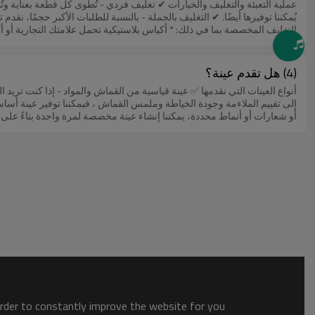
عملية التعبئة والتغليف والخيارات ✔ تغليف فردي - تُطوى كل قطعة بعناية وت
ترغبون في خطة شحن مخصصة ، فلا تترددوا في مناقشتها معنا. نحن هنا لضمان 
يُمكننا توفيرها أيضًا. ✔ التغليف بالجملة - بالنسبة للطلبات الأكبر حجمًا
التغليف المخصصة بما في ذلك: * أكياس بلاستيكية تحمل علامتك التجارية أ
للتحلل البيولوجي أو قابلة لإعادة التدوير عند الطلب ✔ حماية الكرتون - 
بها. ✔ منع الرطوبة والتلف - للشحن لمسافات طويلة والدولية، نضيف أكياسً
الملابس. نستخدم عادةً: 📦 علب صغيرة: مناسبة للملابس خفيفة الوزن مثل ا
(4) هل تقدم عينة؟
الملابس كبيرة الحجم. يتم وضع العلامة التالية على كل كرتونة: ✅ تفاصيل الم
أنواع العينات التي نقدمها ✅ عينة قياسية من القماش والمواد - إذا كنت تريد 
حماية إضافية للشحن الدولي بالنسبة للطلبات الكبيرة أو ذات القيمة العالية
إلى تقييم الملاءمة وجودة الخياطة وملمس القماش ، فيمكننا توفير عينة أس
على منصات نقالة للطلبات الكبيرة لضمان الاستقرار أثناء النقل الخطوات التا
📩 اتصل بنا اليوم لمناقشة احتياجاتك الخاصة بالتغليف!
نحن نعمل دائمًا على توفير إنتاج عينات سريع وفعال مع الحفاظ على أعلى مع
والاهتمام بالتفاصيل - يتم تصنيع كل عينة بخياطة دقيقة وتحديد الحجم والتش
المستدامة والوظيفية. ✔ التواصل والدعم المهني - سوف يرشدك فريقنا خلال 
الحيوية على تصميمك من خلال عينة احترافية وعالية الجودة تلبي توقعات علامت
order to constantly improve the website for you.