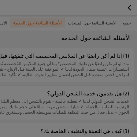
الأسئلة الشائعة حول الخدمة
جميع
الأسئلة الشائعة حول المنتجات
الأس
الأسئلة الشائعة حول الخدمة
(1) إذا لم أكن راضيًا عن الملابس المخصصة التي تلقيتها، فهل يمكنني إرجاعها أو استبدالها؟
ماذا لو لم تكن راضيًا عن طلبك المخصص؟ بما أن جميع الملابس المُخصصة تُصنع وف
لمراحل فحص متعددة قبل الشحن لضمان معايير الجودة العالية. ✔ تأكيد الطلب
قضايا الجودة 🔹 إذا كان هناك عيب في التصنيع - إذا كانت المشكلة ناجمة عن 
استرداد جزئي/رصيد. 🔹 إذا كانت المشكلة ناجمة عن مواصفات غير صحيحة من
كانت هناك حاجة إلى تعديلات طفيفة - بالنسبة للمشكلات الصغيرة التي يمكن إص
(2) هل تقدمون خدمة الشحن الدولي؟
تجارية طويلة الأمد من خلال توفير منتجات عالية الجودة وخدمة العملاء المهنية
من مزايا الرسوم الجمركية، فيمكننا ترتيبها وفقًا لذلك. ✔ تغليف آمن - يتم 
والرابط - يمكنك مراقبة تحديثات الشحنة في الوقت الفعلي. 📄 قائمة تأكيد ا
(3) كيف هي التعبئة والتغليف الخاصة بك؟
الشحن المقدرة تختلف تكاليف الشحن باختلاف الوجهة، ووزن/حجم الطرد ، 