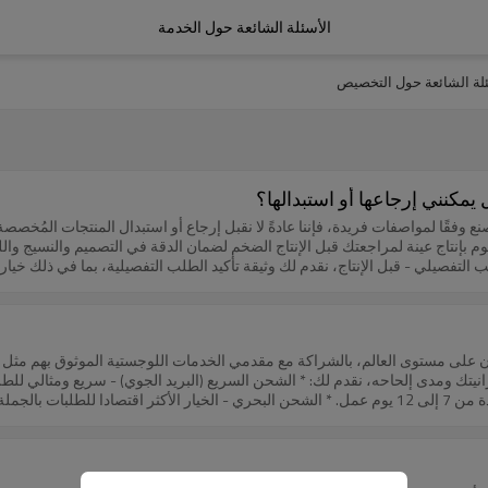
الأسئلة الشائعة حول الخدمة
ئلة الشائعة حول التخصيص
قًا لمواصفات فريدة، فإننا عادةً لا نقبل إرجاع أو استبدال المنتجات المُخصصة. مع
 التفصيلي - قبل الإنتاج، نقدم لك وثيقة تأكيد الطلب التفصيلية، بما في ذلك خ
عيب في التصنيع (على سبيل المثال، المقاس غير الصحيح، أو مشاكل الخياطة، أو عي
 العميل - إذا كانت المشكلة ناجمة عن مواصفات غير صحيحة تم تقديمها أثناء 
لاحها بسهولة ، فقد نقدم إرشادات بشأن التعديلات المحلية أو نقدم تعويضًا عن ا
لضمان تلبية توقعاتكم. إذا كانت لديكم أي استفسارات بخصوص طلبكم المستلم، يُرجى التواصل مع
 . 📩 تواصل معنا اليوم - نحن هنا لمساعدتك!
تعبئة جميع المنتجات بعناية لمنع التلف أثناء النقل، مما يضمن وصول طلبك في حالة
لشحن والفاتورة - يتم إرسالها عبر البريد الإلكتروني مع التفاصيل الكاملة. 💬
وطريقة الشحن. سنحسب لك خيار الشحن الأنسب ونقدم لك عرض سعر مفصل قبل إت