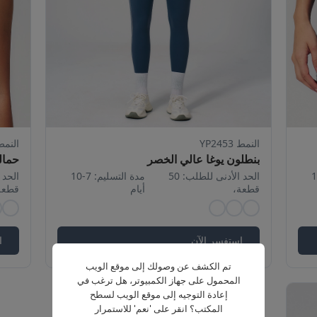
النمط YP2453
النمط 458
بنطلون يوغا عالي الخصر
حمال
ليم: 7-10
الحد الأدنى للطلب: 50
مدة التسليم: 7-10
قطعة،
أيام
قطعة
استفسر الآن
ا
تم الكشف عن وصولك إلى موقع الويب
المحمول على جهاز الكمبيوتر، هل ترغب في
إعادة التوجيه إلى موقع الويب لسطح
المكتب؟ انقر على 'نعم' للاستمرار