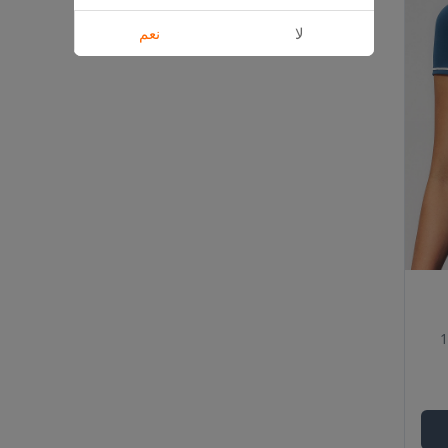
لا
نعم
ليم: 7-10