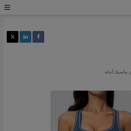
 يناسبك أدناه