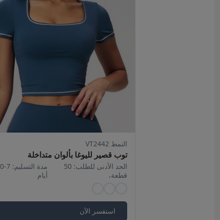
النمط VT2442
توب قصير لليوغا بألوان متداخلة
الحد الأدنى للطلب: 50
مدة التس
قطعة،
أيام
استفسر الآن