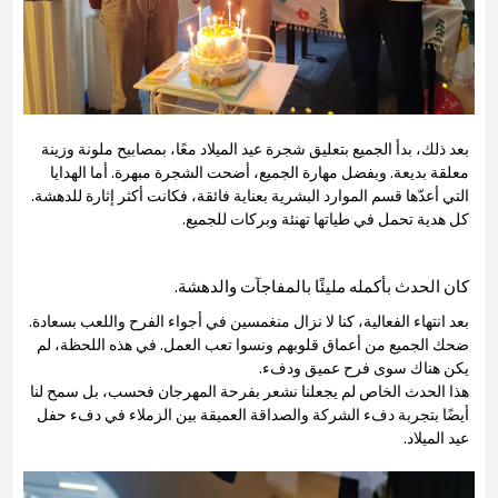
بعد ذلك، بدأ الجميع بتعليق شجرة عيد الميلاد معًا، بمصابيح ملونة وزينة
معلقة بديعة. وبفضل مهارة الجميع، أضحت الشجرة مبهرة. أما الهدايا
التي أعدّها قسم الموارد البشرية بعناية فائقة، فكانت أكثر إثارة للدهشة.
كل هدية تحمل في طياتها تهنئة وبركات للجميع.
كان الحدث بأكمله مليئًا بالمفاجآت والدهشة.
بعد انتهاء الفعالية، كنا لا نزال منغمسين في أجواء الفرح واللعب بسعادة.
ضحك الجميع من أعماق قلوبهم ونسوا تعب العمل. في هذه اللحظة، لم
يكن هناك سوى فرح عميق ودفء.
هذا الحدث الخاص لم يجعلنا نشعر بفرحة المهرجان فحسب، بل سمح لنا
أيضًا بتجربة دفء الشركة والصداقة العميقة بين الزملاء في دفء حفل
عيد الميلاد.