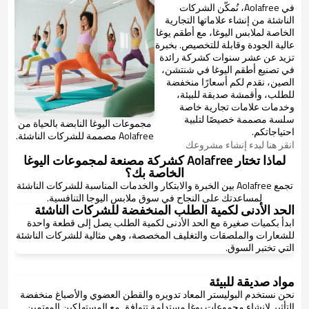
في Aolafree، نُمكّن الشركات
الناشئة من إنشاء علاماتها التجارية
الخاصة لملابس اليوغا، مع أطقم يوغا
عالية الجودة وقابلة للتخصيص. بخبرة
تزيد عن عشر سنوات كشركة رائدة
في تصنيع أطقم اليوغا في شنتشن،
الصين، نقدم لكم أسعارًا منخفضة
للطلب، وأقمشة صديقة للبيئة،
وخدمات علامات تجارية خاصة
سلسة مصممة خصيصًا لتلبية
مجموعات اليوغا النابضة بالحياة من
احتياجاتكم.
Aolafree مصممة للشركات الناشئة.
انقر هنا لبدء إنشاء مشروعك
لماذا تختار Aolafree كشركة مصنعة لمجموعات اليوغا
الخاصة بك؟
تجمع Aolafree بين الخبرة والابتكار والخدمات المناسبة للشركات الناشئة
لمساعدتك على النجاح في سوق ملابس اليوجا التنافسية.
الحد الأدنى لكمية الطلب المنخفضة للشركات الناشئة
ابدأ بكميات صغيرة مع الحد الأدنى لكمية الطلب يصل إلى قطعة واحدة
للشعارات والملصقات والتغليف المخصصة، وهي مثالية للشركات الناشئة
التي تختبر السوق.
مواد صديقة للبيئة
نحن نستخدم البوليستر المعاد تدويره والقطن العضوي والأصباغ منخفضة
التأثير لإنشاء مجموعات يوغا مستدامة تتوافق مع المستهلكين المهتمين