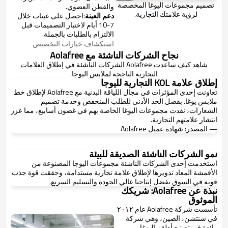
تصميم مجموعات اليوغا المخصصة
والقطن العضوي.
لرؤية علامتك التجارية.
دعم العينة
:احصل على عينات خلال
7-10 أيام لاختبار التصميمات قبل
الالتزام بالطلبات بالجملة.
استكشاف خيارات التخصيص
نجاح الشركات الناشئة مع Aolafree
شاهد كيف ساعدت Aolafree الشركات الناشئة في إطلاق العلامات
التجارية الناجحة لملابس اليوجا.
إطلاق علامة KOL التجارية لليوجا
تعاونت إحدى المؤثرات في مجال اللياقة البدنية مع Aolafree لإطلاق خط
ملابس يوغا. بفضل الحد الأدنى للطلب المنخفض وخدمة تصميم
الشعارات، نفدت مجموعات اليوغا الخاصة بهم في غضون أسابيع، مما عزز
انتشار علامتهم التجارية.
— المصدر: شهادة عميل Aolafree
نمو الشركات الناشئة الصديقة للبيئة
استخدمت إحدى الشركات الناشئة مجموعات اليوجا المصنوعة من
الأقمشة المعاد تدويرها لإطلاق علامة تجارية مستدامة، وحققت قوة جذب
قوية في السوق بفضل إنتاجنا عالي الجودة والتسليم السريع.
نبذة عن Aolafree: شريكك
الموثوق
تأسست شركة Aolafree عام ٢٠١٢
في شنتشن، الصين، وهي شركة
رائدة في تصنيع أطقم اليوغا،