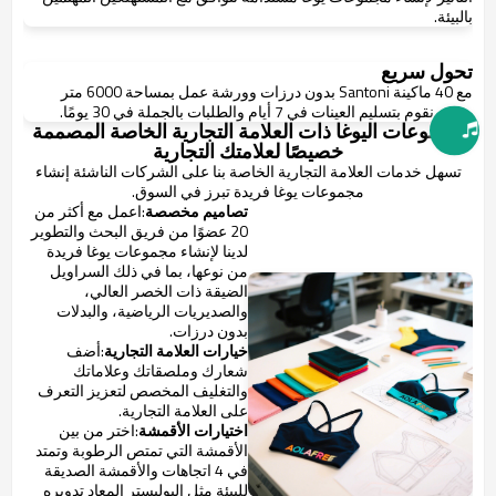
بالبيئة.
تحول سريع
مع 40 ماكينة Santoni بدون درزات وورشة عمل بمساحة 6000 متر
مربع، نقوم بتسليم العينات في 7 أيام والطلبات بالجملة في 30 يومًا.
مجموعات اليوغا ذات العلامة التجارية الخاصة المصممة
خصيصًا لعلامتك التجارية
تسهل خدمات العلامة التجارية الخاصة بنا على الشركات الناشئة إنشاء
مجموعات يوغا فريدة تبرز في السوق.
تصاميم مخصصة
:اعمل مع أكثر من
20 عضوًا من فريق البحث والتطوير
لدينا لإنشاء مجموعات يوغا فريدة
من نوعها، بما في ذلك السراويل
الضيقة ذات الخصر العالي،
والصديريات الرياضية، والبدلات
بدون درزات.
خيارات العلامة التجارية
:أضف
شعارك وملصقاتك وعلاماتك
والتغليف المخصص لتعزيز التعرف
على العلامة التجارية.
اختيارات الأقمشة
:اختر من بين
الأقمشة التي تمتص الرطوبة وتمتد
في 4 اتجاهات والأقمشة الصديقة
للبيئة مثل البوليستر المعاد تدويره