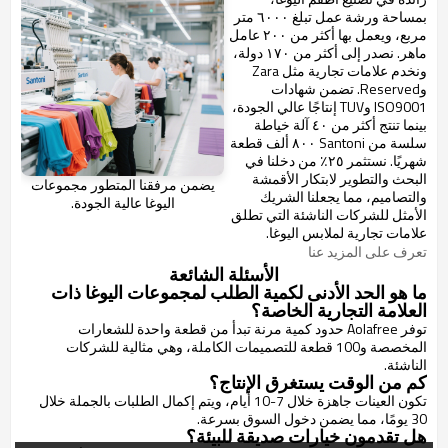
بمساحة ورشة عمل تبلغ ٦٠٠٠ متر
مربع، ويعمل بها أكثر من ٢٠٠ عامل
ماهر. نصدر إلى أكثر من ١٧٠ دولة،
ونخدم علامات تجارية مثل Zara
وReserved. تضمن شهادات
ISO9001 وTUV إنتاجًا عالي الجودة،
بينما تنتج أكثر من ٤٠ آلة خياطة
سلسة من Santoni ٨٠٠ ألف قطعة
شهريًا. نستثمر ٢٥٪ من دخلنا في
البحث والتطوير لابتكار الأقمشة
يضمن مرفقنا المتطور مجموعات
والتصاميم، مما يجعلنا الشريك
اليوغا عالية الجودة.
الأمثل للشركات الناشئة التي تطلق
علامات تجارية لملابس اليوغا.
تعرف على المزيد عنا
الأسئلة الشائعة
ما هو الحد الأدنى لكمية الطلب لمجموعات اليوغا ذات
العلامة التجارية الخاصة؟
توفر Aolafree حدود كمية مرنة تبدأ من قطعة واحدة للشعارات
المخصصة و100 قطعة للتصميمات الكاملة، وهي مثالية للشركات
الناشئة.
كم من الوقت يستغرق الإنتاج؟
تكون العينات جاهزة خلال 7-10 أيام، ويتم إكمال الطلبات بالجملة خلال
30 يومًا، مما يضمن دخول السوق بسرعة.
هل تقدمون خيارات صديقة للبيئة؟