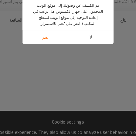
تم الكشف عن وصولك إلى موقع الويب
أكثر
المحمول على جهاز الكمبيوتر، هل ترغب في
إعادة التوجيه إلى موقع الويب لسطح
الطلب 1 قطعة مع شعار مخصص، والملصقات، والعلامات، والتعبئة والتغليف. نأمل أن نبني مع شركتكم علا
نتاج
الكلمات الدالة
مدونة
أخبار
قضية
الأسئلة الشائعة
المكتب؟ انقر على 'نعم' للاستمرار
مواقع صديق
الخصوصية
الشروط والاحكام
لا
نعم
Cookie settings
ssible experience. They also allow us to analyze user behavior in 