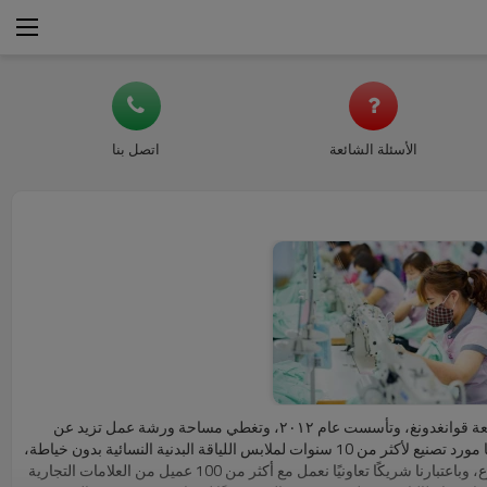
الأسئلة الشائعة
اتصل بنا
تُركز شركة AOLA APPAREL بشكل رئيسي على إنتاج ملابس اليوغا، وملابس اللياقة البدنية، والملابس الرياضية والترفيهية. تقع شركتنا في مدينة شنتشن، مقاطعة قوانغدونغ، وتأسست عام ٢٠١٢، وتغطي مساحة ورشة عمل تزيد عن
٦٠٠٠ متر مربع، ويعمل بها أكثر من ٢٠٠ عامل محترف، وتصل طاقتها الإنتاجية إلى أكثر من ٨٠٠ ألف قطعة من الملابس الرياضية غير الملحومة شهريًا. باعتبارنا مورد تصنيع لأكثر من 10 سنوات لملابس اللياقة البدنية النسائية بدون خياطة،
فقد قمنا بالتصدير إلى أوروبا والولايات المتحدة وكندا وأمريكا الجنوبية وأستراليا وجنوب إفريقيا وما إلى ذلك. أكثر من 170 دولة مع أكثر من 1000 مستورد وموزع، وباعتبارنا شريكًا تعاونيًا نعمل مع أكثر من 100 عميل من العلامات التجارية